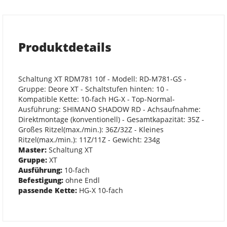
Produktdetails
Schaltung XT RDM781 10f - Modell: RD-M781-GS -
Gruppe: Deore XT - Schaltstufen hinten: 10 -
Kompatible Kette: 10-fach HG-X - Top-Normal-
Ausführung: SHIMANO SHADOW RD - Achsaufnahme:
Direktmontage (konventionell) - Gesamtkapazität: 35Z -
Großes Ritzel(max./min.): 36Z/32Z - Kleines
Ritzel(max./min.): 11Z/11Z - Gewicht: 234g
Master:
Schaltung XT
Gruppe:
XT
Ausführung:
10-fach
Befestigung:
ohne Endl
passende Kette:
HG-X 10-fach