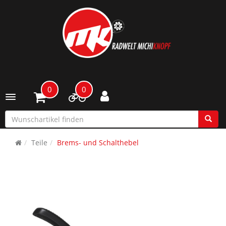
0
0
Toggle navigation
Teile
Brems- und Schalthebel