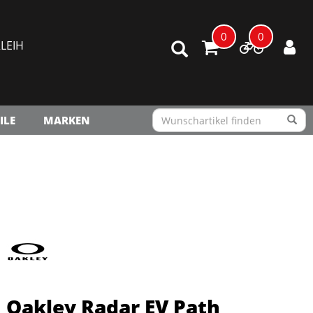
0
0
LEIH
ILE
MARKEN
Oakley Radar EV Path