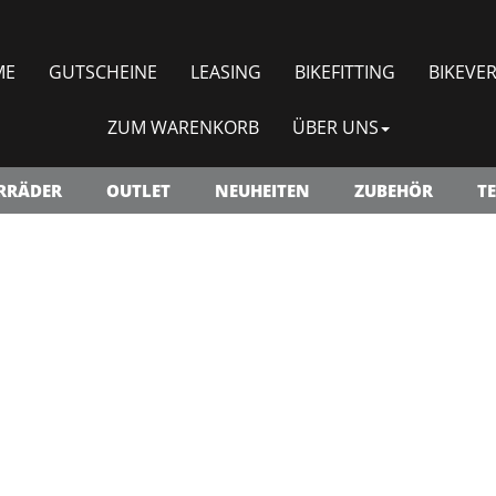
ME
GUTSCHEINE
LEASING
BIKEFITTING
BIKEVER
ZUM WARENKORB
ÜBER UNS
RRÄDER
OUTLET
NEUHEITEN
ZUBEHÖR
TE