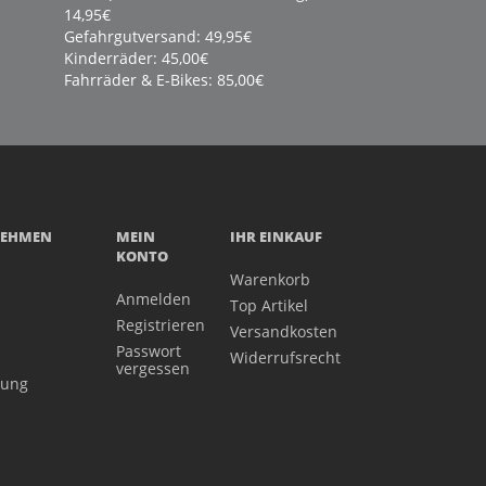
14,95€
Gefahrgutversand: 49,95€
Kinderräder: 45,00€
Fahrräder & E-Bikes: 85,00€
NEHMEN
MEIN
IHR EINKAUF
KONTO
Warenkorb
Anmelden
Top Artikel
Registrieren
Versandkosten
Passwort
Widerrufsrecht
vergessen
gung