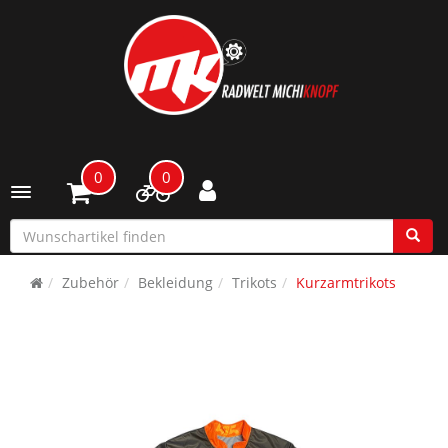
0
0
Toggle navigation
Zubehör
Bekleidung
Trikots
Kurzarmtrikots