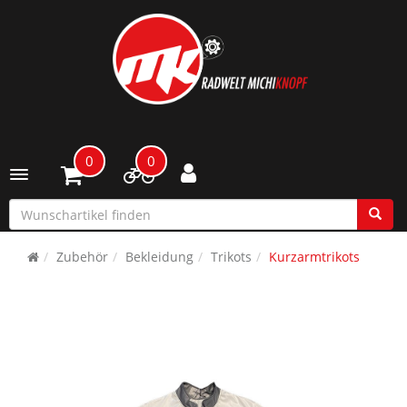
0
0
Toggle navigation
Zubehör
Bekleidung
Trikots
Kurzarmtrikots