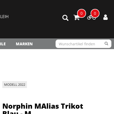
0
0
LEIH
ILE
MARKEN
MODELL 2022
Norphin MAlias Trikot
Blau - M