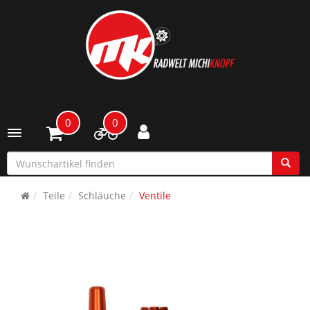
0
0
Toggle navigation
Teile
Schläuche
Ventile