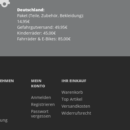
Deutschland:
Paket (Teile, Zubehör, Bekleidung):
14,95€
Gefahrgutversand: 49,95€
Kinderräder: 45,00€
Fahrräder & E-Bikes: 85,00€
NEHMEN
MEIN
IHR EINKAUF
KONTO
Warenkorb
Anmelden
Top Artikel
Registrieren
Versandkosten
Passwort
Widerrufsrecht
vergessen
gung