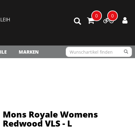
0
0
LEIH
ILE
MARKEN
Mons Royale Womens
Redwood VLS - L