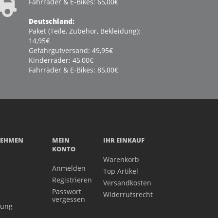
Fahrräder & E-Bikes: 65,00€
Deutschland:
Paket (Teile, Zubehör, Bekleidung):
14,95€
Gefahrgutversand: 49,95€
Kinderräder: 45,00€
Fahrräder & E-Bikes: 85,00€
NEHMEN
MEIN
IHR EINKAUF
KONTO
Warenkorb
Anmelden
Top Artikel
Registrieren
Versandkosten
Passwort
Widerrufsrecht
vergessen
gung