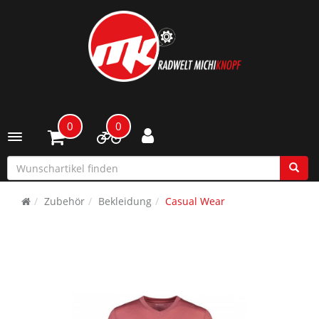
0
0
Toggle navigation
Zubehör
Bekleidung
Casual Wear