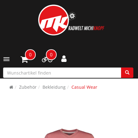
0
0
Toggle navigation
Zubehör
Bekleidung
Casual Wear