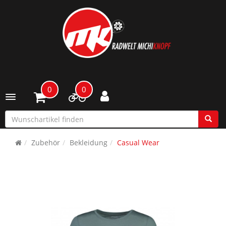
0
0
Toggle navigation
Zubehör
Bekleidung
Casual Wear