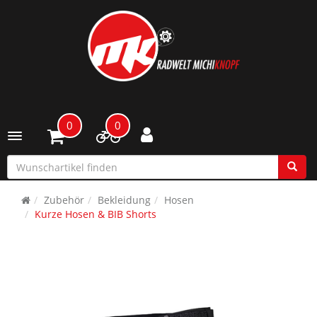
0
0
Toggle navigation
Zubehör
Bekleidung
Hosen
Kurze Hosen & BIB Shorts