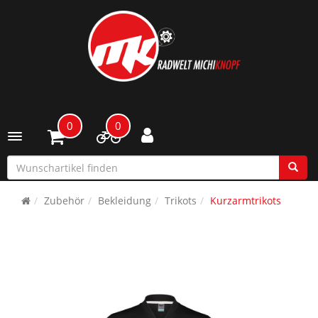
0
0
Toggle navigation
Zubehör
Bekleidung
Trikots
Kurzarmtrikots