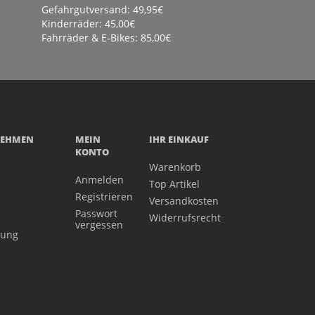
Gefahrgutversand: 49,95€
Kinderräder: 45,00€
Fahrräder & E-Bikes: 85,00€
NEHMEN
MEIN
IHR EINKAUF
KONTO
Warenkorb
Anmelden
Top Artikel
Registrieren
Versandkosten
Passwort
Widerrufsrecht
vergessen
gung