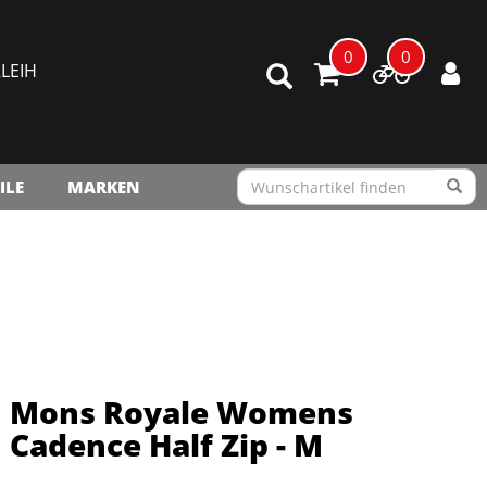
0
0
LEIH
ILE
MARKEN
Mons Royale Womens
Cadence Half Zip - M