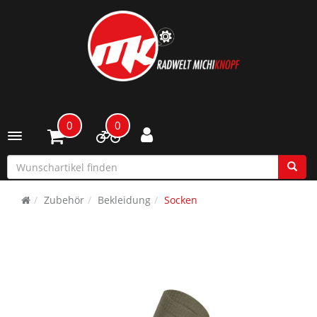
0
0
Toggle navigation
Zubehör
Bekleidung
Socken