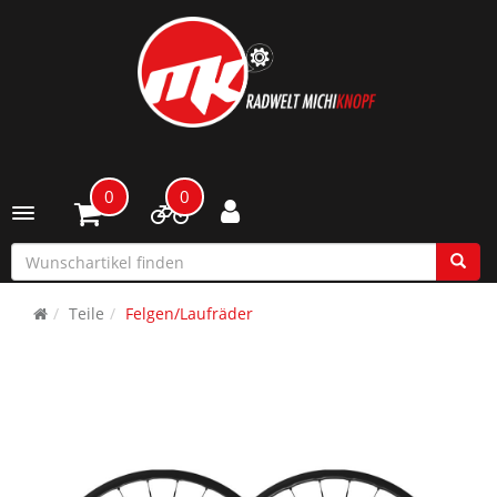
0
0
Toggle navigation
Teile
Felgen/Laufräder