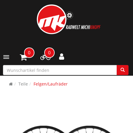
0
0
Toggle navigation
Teile
Felgen/Laufräder