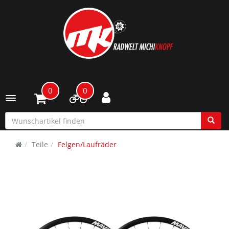
0
0
Toggle navigation
Teile
Felgen/Laufräder