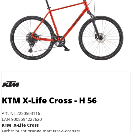
KTM X-Life Cross - H 56
Art.-Nr.2230503116
EAN 9008594227620
KTM X-Life Cross
Farbe: burnt orange matt (grey+orange)