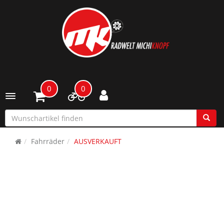
0
0
Toggle navigation
Fahrräder
AUSVERKAUFT