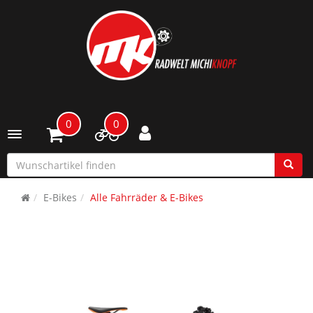
0
0
Toggle navigation
E-Bikes
Alle Fahrräder & E-Bikes