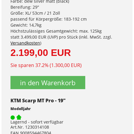
Farbe: dew silver matt (black)
Bereifung: 29"
Größe: XL/ 53cm / 21 Zoll
passend für Körpergröße: 183-192 cm
Gewicht: 14,7kg
Höchstzulässiges Gesamtgewicht: max. 125kg
statt
3.499,00 EUR
(
UVP
) pro Stück (inkl. MwSt. zzgl.
Versandkosten
)
2.199,00 EUR
Sie sparen 37.2% (1.300,00 EUR)
in den Warenkorb
KTM Scarp MT Pro - 19"
Modelljahr
Lagernd - sofort verfügbar
Art.Nr. 1230314108
EAN 9008594467804