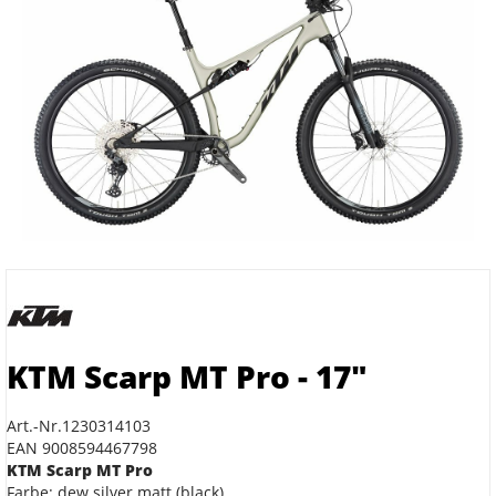
KTM Scarp MT Pro - 17"
Art.-Nr.1230314103
EAN 9008594467798
KTM Scarp MT Pro
Farbe: dew silver matt (black)