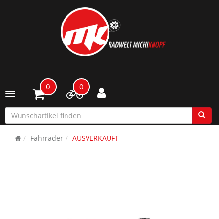
0
0
Toggle navigation
Fahrräder
AUSVERKAUFT