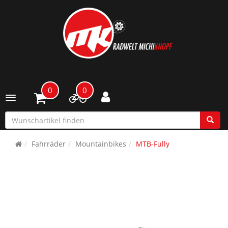
0
0
Toggle navigation
Fahrräder
Mountainbikes
MTB-Fully