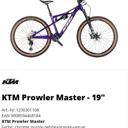
KTM Prowler Master - 19"
Art.-Nr.1230301108
EAN 9008594468184
KTM Prowler Master
Farbe: chrome purple (white+orange+aqua)