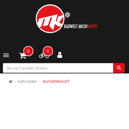
0
0
Toggle navigation
Fahrräder
AUSVERKAUFT