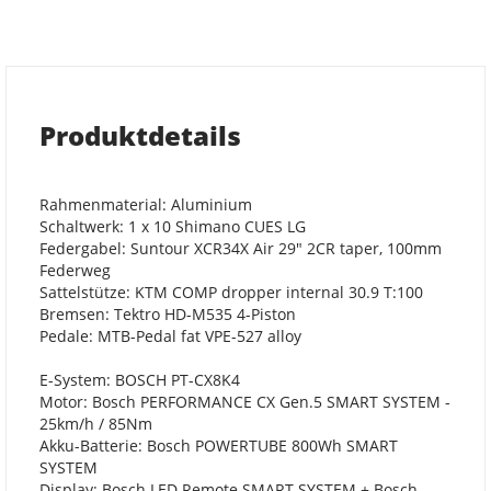
Produktdetails
Rahmenmaterial: Aluminium
Schaltwerk: 1 x 10 Shimano CUES LG
Federgabel: Suntour XCR34X Air 29" 2CR taper, 100mm
Federweg
Sattelstütze: KTM COMP dropper internal 30.9 T:100
Bremsen: Tektro HD-M535 4-Piston
Pedale: MTB-Pedal fat VPE-527 alloy
E-System: BOSCH PT-CX8K4
Motor: Bosch PERFORMANCE CX Gen.5 SMART SYSTEM -
25km/h / 85Nm
Akku-Batterie: Bosch POWERTUBE 800Wh SMART
SYSTEM
Display: Bosch LED Remote SMART SYSTEM + Bosch