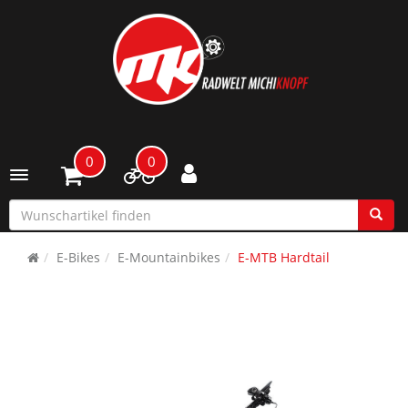
0
0
Toggle navigation
E-Bikes
E-Mountainbikes
E-MTB Hardtail