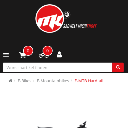
0
0
Toggle navigation
E-Bikes
E-Mountainbikes
E-MTB Hardtail