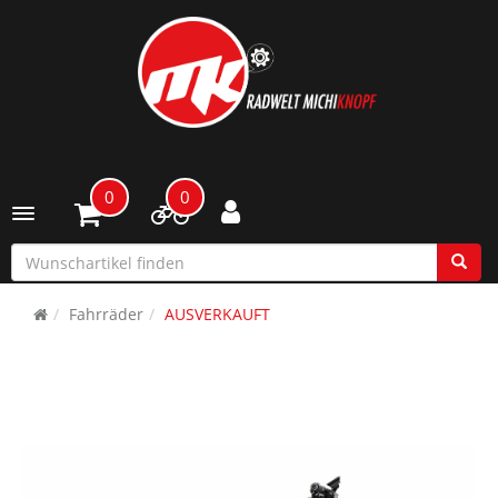
0
0
Toggle navigation
Fahrräder
AUSVERKAUFT