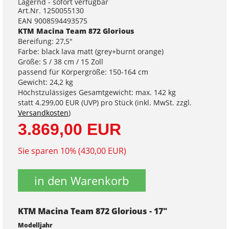
Lagernd - sofort verfügbar
Art.Nr. 1250055130
EAN 9008594493575
KTM Macina Team 872 Glorious
Bereifung: 27,5"
Farbe: black lava matt (grey+burnt orange)
Größe: S / 38 cm / 15 Zoll
passend für Körpergröße: 150-164 cm
Gewicht: 24,2 kg
Höchstzulässiges Gesamtgewicht: max. 142 kg
statt
4.299,00 EUR
(
UVP
) pro Stück (inkl. MwSt. zzgl.
Versandkosten
)
3.869,00 EUR
Sie sparen 10% (430,00 EUR)
in den Warenkorb
KTM Macina Team 872 Glorious - 17"
Modelljahr