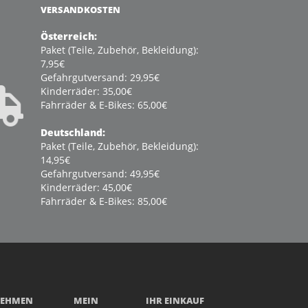
VERSANDKOSTEN
Österreich:
Paket (Teile, Zubehör, Bekleidung):
7,95€
Gefahrgutversand: 29,95€
Kinderräder: 35,00€
Fahrräder & E-Bikes: 65,00€
Deutschland:
Paket (Teile, Zubehör, Bekleidung):
14,95€
Gefahrgutversand: 49,95€
Kinderräder: 45,00€
Fahrräder & E-Bikes: 85,00€
NEHMEN
MEIN
IHR EINKAUF