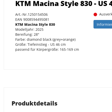
KTM Macina Style 830 - US 
Ausverk
Art.-Nr.1250154506
EAN 9008594495081
Informie
KTM Macina Style 830
Modelljahr: 2025
Bereifung: 28"
Farbe: diamond black (grey+orange)
Größe: Tiefeinstieg - US 46 cm
passend für Körpergröße: 165-169 cm
Produktdetails