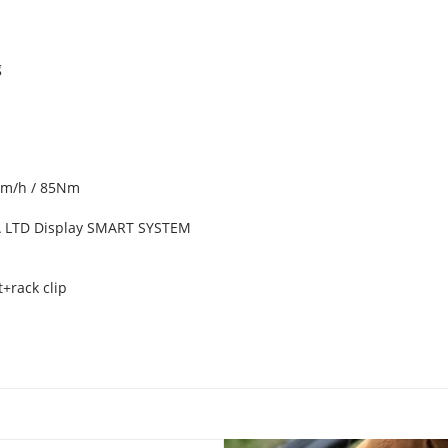
g
km/h / 85Nm
A LTD Display SMART SYSTEM
+rack clip