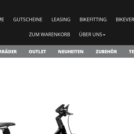
ME
GUTSCHEINE
LEASING
BIKEFITTING
BIKEVER
ZUM WARENKORB
ÜBER UNS
RRÄDER
OUTLET
NEUHEITEN
ZUBEHÖR
TE