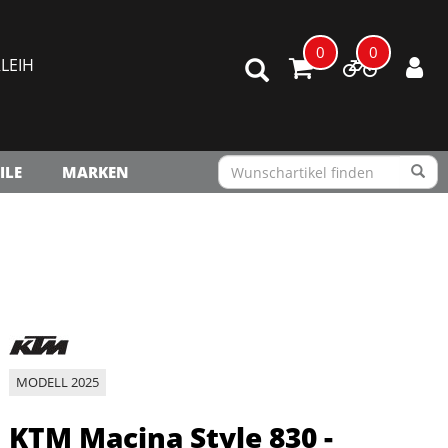
0
0
LEIH
ILE
MARKEN
MODELL 2025
KTM Macina Style 830 -