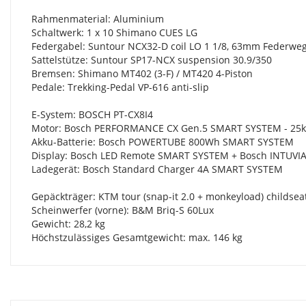
Rahmenmaterial: Aluminium
Schaltwerk: 1 x 10 Shimano CUES LG
Federgabel: Suntour NCX32-D coil LO 1 1/8, 63mm Federwe
Sattelstütze: Suntour SP17-NCX suspension 30.9/350
Bremsen: Shimano MT402 (3-F) / MT420 4-Piston
Pedale: Trekking-Pedal VP-616 anti-slip
E-System: BOSCH PT-CX8I4
Motor: Bosch PERFORMANCE CX Gen.5 SMART SYSTEM - 25
Akku-Batterie: Bosch POWERTUBE 800Wh SMART SYSTEM
Display: Bosch LED Remote SMART SYSTEM + Bosch INTUVI
Ladegerät: Bosch Standard Charger 4A SMART SYSTEM
Gepäckträger: KTM tour (snap-it 2.0 + monkeyload) childseat
Scheinwerfer (vorne): B&M Briq-S 60Lux
Gewicht: 28,2 kg
Höchstzulässiges Gesamtgewicht: max. 146 kg