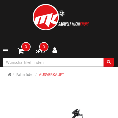
0
0
Toggle navigation
Fahrräder
AUSVERKAUFT