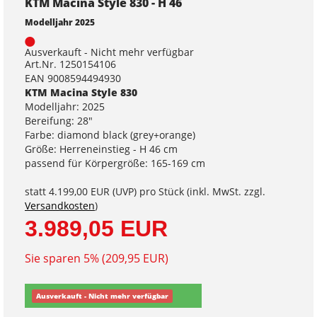
KTM Macina Style 830 - H 46
Modelljahr 2025
Ausverkauft - Nicht mehr verfügbar
Art.Nr. 1250154106
EAN 9008594494930
KTM Macina Style 830
Modelljahr: 2025
Bereifung: 28"
Farbe: diamond black (grey+orange)
Größe: Herreneinstieg - H 46 cm
passend für Körpergröße: 165-169 cm
statt
4.199,00 EUR
(
UVP
) pro Stück (inkl. MwSt. zzgl.
Versandkosten
)
3.989,05 EUR
Sie sparen 5% (209,95 EUR)
Ausverkauft - Nicht mehr verfügbar