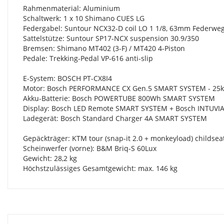
Rahmenmaterial: Aluminium
Schaltwerk: 1 x 10 Shimano CUES LG
Federgabel: Suntour NCX32-D coil LO 1 1/8, 63mm Federwe
Sattelstütze: Suntour SP17-NCX suspension 30.9/350
Bremsen: Shimano MT402 (3-F) / MT420 4-Piston
Pedale: Trekking-Pedal VP-616 anti-slip
E-System: BOSCH PT-CX8I4
Motor: Bosch PERFORMANCE CX Gen.5 SMART SYSTEM - 25
Akku-Batterie: Bosch POWERTUBE 800Wh SMART SYSTEM
Display: Bosch LED Remote SMART SYSTEM + Bosch INTUVI
Ladegerät: Bosch Standard Charger 4A SMART SYSTEM
Gepäckträger: KTM tour (snap-it 2.0 + monkeyload) childseat
Scheinwerfer (vorne): B&M Briq-S 60Lux
Gewicht: 28,2 kg
Höchstzulässiges Gesamtgewicht: max. 146 kg