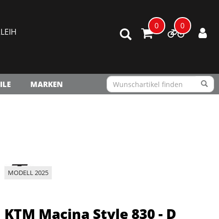
0
0
LEIH
ILE
MARKEN
MODELL 2025
KTM Macina Style 830 - D