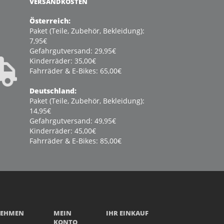
VERSANDKOSTEN
Österreich:
Paket (Teile, Zubehör, Bekleidung):
7,95€
Gefahrgutversand: 29,95€
Kinderräder: 35,00€
Fahrräder & E-Bikes: 65,00€
Deutschland:
Paket (Teile, Zubehör, Bekleidung):
14,95€
Gefahrgutversand: 49,95€
Kinderräder: 45,00€
Fahrräder & E-Bikes: 85,00€
NEHMEN
MEIN
IHR EINKAUF
KONTO