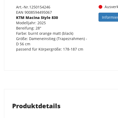
Ausverk
Art.-Nr.1250154246
EAN 9008594495067
Informie
KTM Macina Style 830
Modelljahr: 2025
Bereifung: 28"
Farbe: burnt orange matt (black)
Größe: Dameneinstieg (Trapezrahmen) -
D 56 cm
passend für Körpergröße: 178-187 cm
Produktdetails