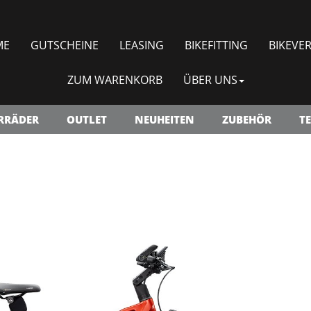
ME
GUTSCHEINE
LEASING
BIKEFITTING
BIKEVER
ZUM WARENKORB
ÜBER UNS
RRÄDER
OUTLET
NEUHEITEN
ZUBEHÖR
TE