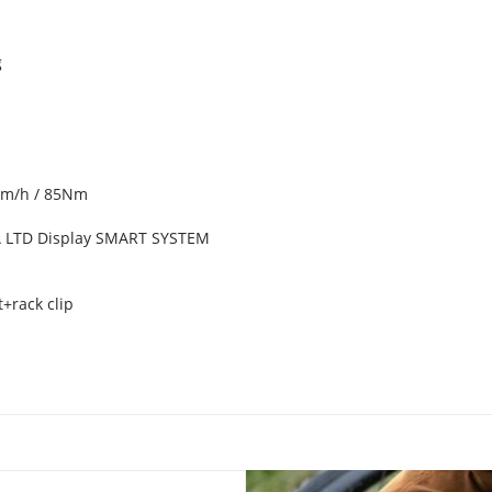
g
km/h / 85Nm
A LTD Display SMART SYSTEM
+rack clip