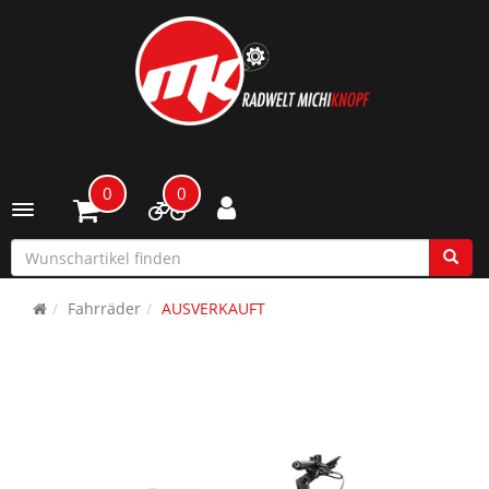
0
0
Toggle navigation
Fahrräder
AUSVERKAUFT