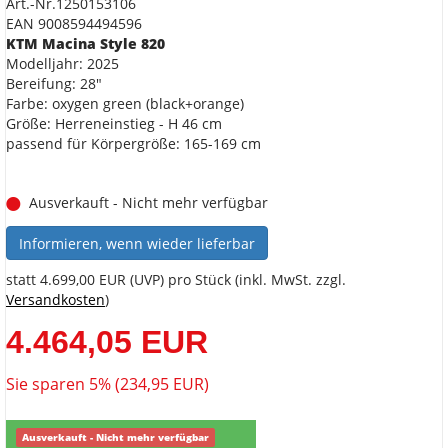
Art.-Nr.1250153106
EAN 9008594494596
KTM Macina Style 820
Modelljahr: 2025
Bereifung: 28"
Farbe: oxygen green (black+orange)
Größe: Herreneinstieg - H 46 cm
passend für Körpergröße: 165-169 cm
Ausverkauft - Nicht mehr verfügbar
Informieren, wenn wieder lieferbar
statt
4.699,00 EUR
(
UVP
) pro Stück (inkl. MwSt. zzgl.
Versandkosten
)
4.464,05 EUR
Sie sparen 5% (234,95 EUR)
Ausverkauft - Nicht mehr verfügbar