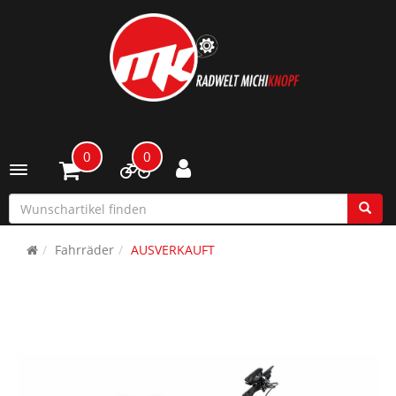
0
0
Toggle navigation
Fahrräder
AUSVERKAUFT