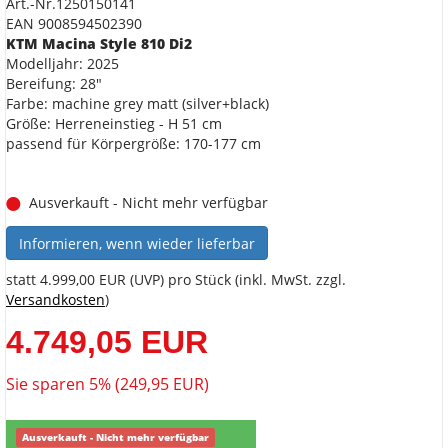
Art.-Nr.1250150141
EAN 9008594502390
KTM Macina Style 810 Di2
Modelljahr: 2025
Bereifung: 28"
Farbe: machine grey matt (silver+black)
Größe: Herreneinstieg - H 51 cm
passend für Körpergröße: 170-177 cm
Ausverkauft - Nicht mehr verfügbar
Informieren, wenn wieder lieferbar
statt
4.999,00 EUR
(
UVP
) pro Stück (inkl. MwSt. zzgl.
Versandkosten
)
4.749,05 EUR
Sie sparen 5% (249,95 EUR)
Ausverkauft - Nicht mehr verfügbar