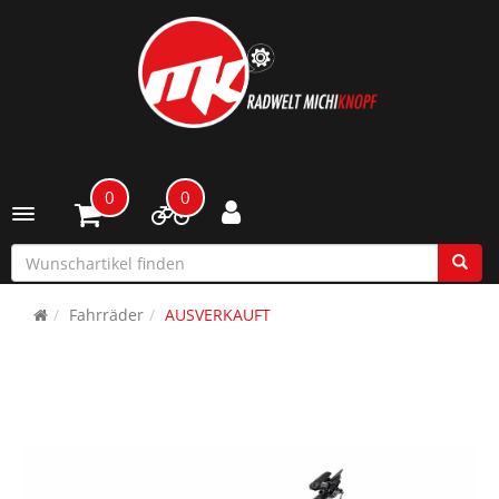
0
0
Toggle navigation
Fahrräder
AUSVERKAUFT