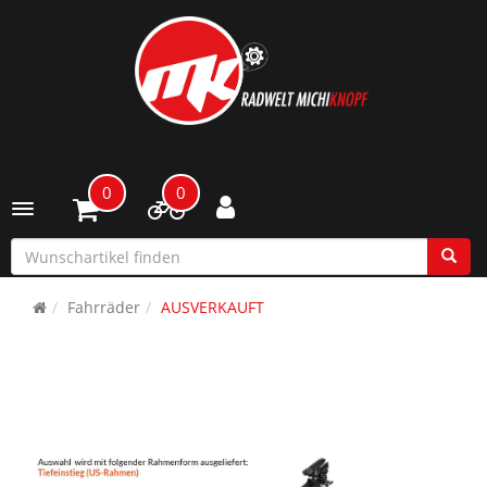
0
0
Toggle navigation
Fahrräder
AUSVERKAUFT