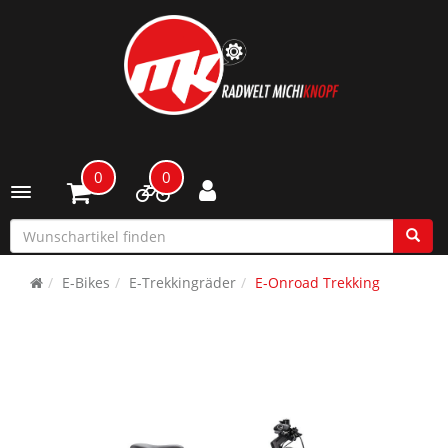
0
0
Toggle navigation
E-Bikes
E-Trekkingräder
E-Onroad Trekking