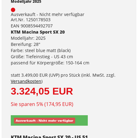
Modelljahr 2025
Ausverkauft - Nicht mehr verfügbar
Art.Nr. 1250178503
EAN 9008594492707
KTM Macina Sport SX 20
Modelljahr: 2025
Bereifung: 28"
Farbe: steel blue matt (black)
Größe: Tiefeinstieg - US 43 cm
passend für Körpergröße: 150-164 cm
statt
3.499,00 EUR
(
UVP
) pro Stück (inkl. MwSt. zzgl.
Versandkosten
)
3.324,05 EUR
Sie sparen 5% (174,95 EUR)
Ausverkauft - Nicht mehr verfügbar
KTM Macina Sport SX 20 - US 51