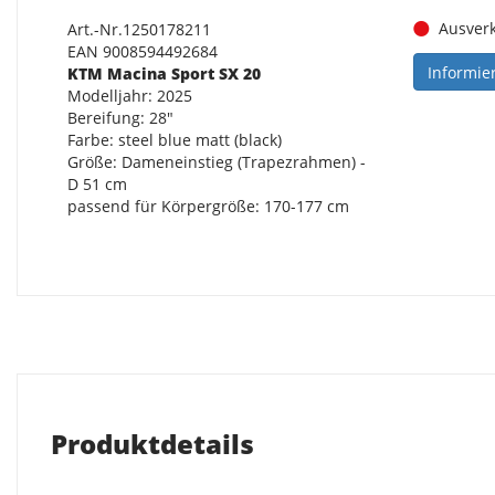
Ausverk
Art.-Nr.1250178211
EAN 9008594492684
Informie
KTM Macina Sport SX 20
Modelljahr: 2025
Bereifung: 28"
Farbe: steel blue matt (black)
Größe: Dameneinstieg (Trapezrahmen) -
D 51 cm
passend für Körpergröße: 170-177 cm
Produktdetails