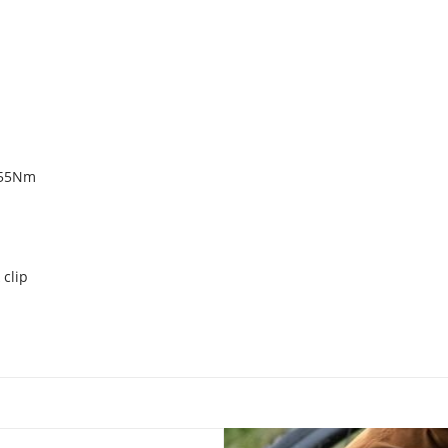
 55Nm
M
 clip