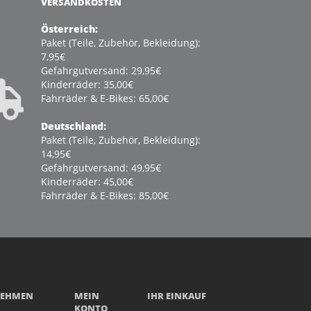
VERSANDKOSTEN
Österreich:
Paket (Teile, Zubehör, Bekleidung):
7,95€
Gefahrgutversand: 29,95€
Kinderräder: 35,00€
Fahrräder & E-Bikes: 65,00€
Deutschland:
Paket (Teile, Zubehör, Bekleidung):
14,95€
Gefahrgutversand: 49,95€
Kinderräder: 45,00€
Fahrräder & E-Bikes: 85,00€
NEHMEN
MEIN
IHR EINKAUF
KONTO