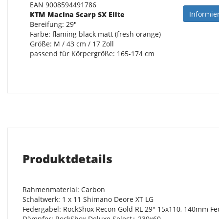
EAN 9008594491786
Informie
KTM Macina Scarp SX Elite
Bereifung: 29"
Farbe: flaming black matt (fresh orange)
Größe: M / 43 cm / 17 Zoll
passend für Körpergröße: 165-174 cm
Produktdetails
Rahmenmaterial: Carbon
Schaltwerk: 1 x 11 Shimano Deore XT LG
Federgabel: RockShox Recon Gold RL 29" 15x110, 140mm F
Dämpfer: RockShox Deluxe Select+ 230x60