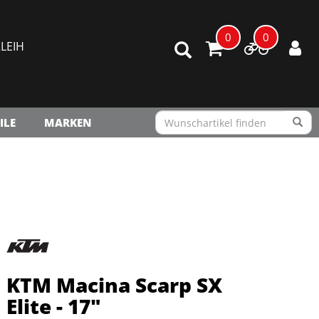
0
0
LEIH
ILE
MARKEN
KTM Macina Scarp SX
Elite - 17"