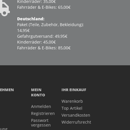
Kinderräder: 35,00€
Fahrräder & E-Bikes: 65,00€
Deutschland:
Paket (Teile, Zubehör, Bekleidung):
14,95€
Gefahrgutversand: 49,95€
Kinderräder: 45,00€
Fahrräder & E-Bikes: 85,00€
NEHMEN
MEIN
IHR EINKAUF
KONTO
Warenkorb
Anmelden
Top Artikel
Registrieren
Versandkosten
Passwort
Widerrufsrecht
vergessen
gung