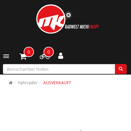
0
0
Toggle navigation
Fahrräder
AUSVERKAUFT