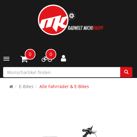
0
0
Toggle navigation
E-Bikes
Alle Fahrräder & E-Bikes