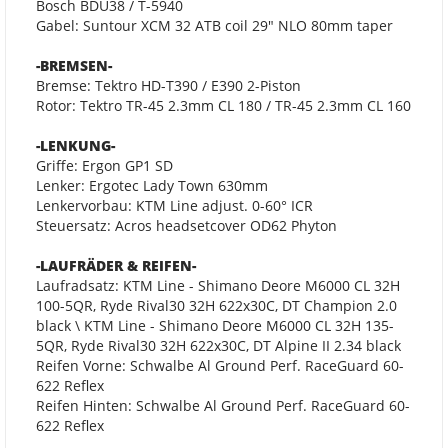
Bosch BDU38 / T-5940
Gabel: Suntour XCM 32 ATB coil 29" NLO 80mm taper
-BREMSEN-
Bremse: Tektro HD-T390 / E390 2-Piston
Rotor: Tektro TR-45 2.3mm CL 180 / TR-45 2.3mm CL 160
-LENKUNG-
Griffe: Ergon GP1 SD
Lenker: Ergotec Lady Town 630mm
Lenkervorbau: KTM Line adjust. 0-60° ICR
Steuersatz: Acros headsetcover OD62 Phyton
-LAUFRÄDER & REIFEN-
Laufradsatz: KTM Line - Shimano Deore M6000 CL 32H
100-5QR, Ryde Rival30 32H 622x30C, DT Champion 2.0
black \ KTM Line - Shimano Deore M6000 CL 32H 135-
5QR, Ryde Rival30 32H 622x30C, DT Alpine II 2.34 black
Reifen Vorne: Schwalbe Al Ground Perf. RaceGuard 60-
622 Reflex
Reifen Hinten: Schwalbe Al Ground Perf. RaceGuard 60-
622 Reflex