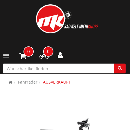
0
0
Toggle navigation
Fahrräder
AUSVERKAUFT