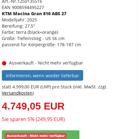
Art.-Nr.1250135516
EAN 9008594495227
KTM Macina Gran 810 ABS 27
Modelljahr: 2025
Bereifung: 27,5"
Farbe: terra (black+orange)
Größe: Tiefeinstieg - US 56 cm
passend für Körpergröße: 178-187 cm
Ausverkauft - Nicht mehr verfügbar
Informieren, wenn wieder lieferbar
statt
4.999,00 EUR
(
UVP
) pro Stück (inkl. MwSt. zzgl.
Versandkosten
)
4.749,05 EUR
Sie sparen 5% (249,95 EUR)
Ausverkauft - Nicht mehr verfügbar