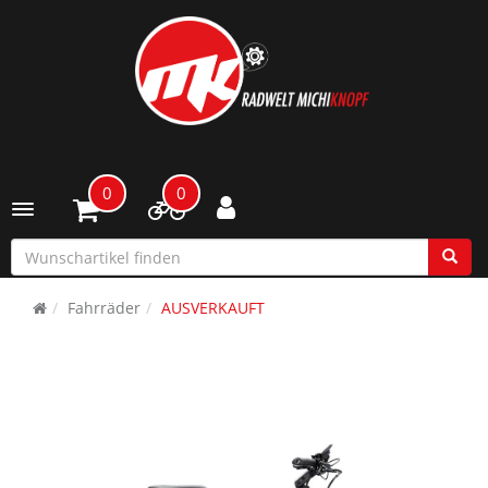
0
0
Toggle navigation
Fahrräder
AUSVERKAUFT