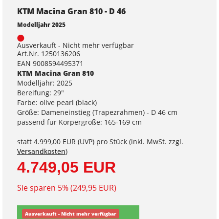
KTM Macina Gran 810 - D 46
Modelljahr 2025
Ausverkauft - Nicht mehr verfügbar
Art.Nr. 1250136206
EAN 9008594495371
KTM Macina Gran 810
Modelljahr: 2025
Bereifung: 29"
Farbe: olive pearl (black)
Größe: Dameneinstieg (Trapezrahmen) - D 46 cm
passend für Körpergröße: 165-169 cm
statt
4.999,00 EUR
(
UVP
) pro Stück (inkl. MwSt. zzgl.
Versandkosten
)
4.749,05 EUR
Sie sparen 5% (249,95 EUR)
Ausverkauft - Nicht mehr verfügbar