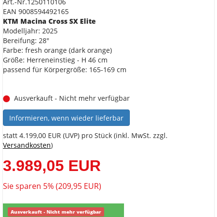
Art.-Nr.1250110106
EAN 9008594492165
KTM Macina Cross SX Elite
Modelljahr: 2025
Bereifung: 28"
Farbe: fresh orange (dark orange)
Größe: Herreneinstieg - H 46 cm
passend für Körpergröße: 165-169 cm
Ausverkauft - Nicht mehr verfügbar
Informieren, wenn wieder lieferbar
statt
4.199,00 EUR
(
UVP
) pro Stück (inkl. MwSt. zzgl.
Versandkosten
)
3.989,05 EUR
Sie sparen 5% (209,95 EUR)
Ausverkauft - Nicht mehr verfügbar