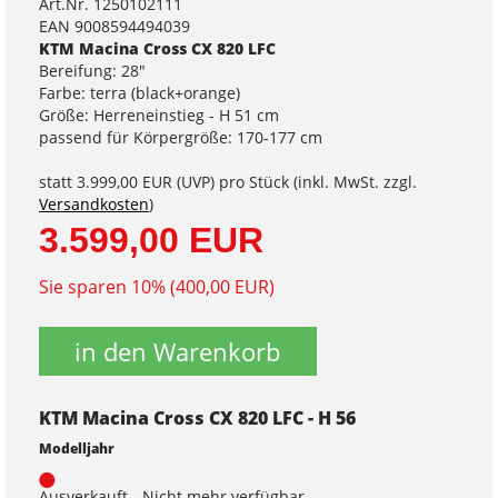
Art.Nr. 1250102111
EAN 9008594494039
KTM Macina Cross CX 820 LFC
Bereifung: 28"
Farbe: terra (black+orange)
Größe: Herreneinstieg - H 51 cm
passend für Körpergröße: 170-177 cm
statt
3.999,00 EUR
(
UVP
) pro Stück (inkl. MwSt. zzgl.
Versandkosten
)
3.599,00 EUR
Sie sparen 10% (400,00 EUR)
in den Warenkorb
KTM Macina Cross CX 820 LFC - H 56
Modelljahr
Ausverkauft - Nicht mehr verfügbar