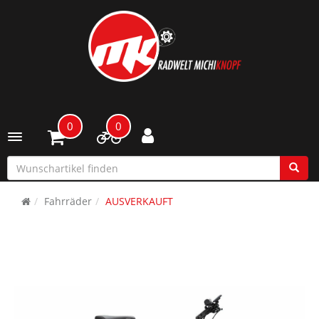
0
0
Toggle navigation
Fahrräder
AUSVERKAUFT