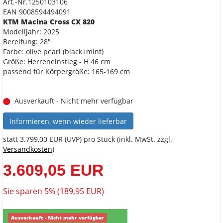
Art.-Nr.1250103106
EAN 9008594494091
KTM Macina Cross CX 820
Modelljahr: 2025
Bereifung: 28"
Farbe: olive pearl (black+mint)
Größe: Herreneinstieg - H 46 cm
passend für Körpergröße: 165-169 cm
Ausverkauft - Nicht mehr verfügbar
Informieren, wenn wieder lieferbar
statt
3.799,00 EUR
(
UVP
) pro Stück (inkl. MwSt. zzgl.
Versandkosten
)
3.609,05 EUR
Sie sparen 5% (189,95 EUR)
Ausverkauft - Nicht mehr verfügbar