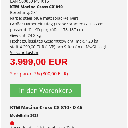
EAN 9008594494015
KTM Macina Cross CX 810
Bereifung: 28"
Farbe: steel blue matt (black+silver)
Größe: Dameneinstieg (Trapezrahmen) - D 56 cm
passend für Körpergröße: 178-187 cm
Gewicht: 24,2 kg
Höchstzulässiges Gesamtgewicht: max. 120 kg
statt
4.299,00 EUR
(
UVP
) pro Stück (inkl. MwSt. zzgl.
Versandkosten
)
3.999,00 EUR
Sie sparen 7% (300,00 EUR)
in den Warenkorb
KTM Macina Cross CX 810 - D 46
Modelljahr 2025
Ausverkauft - Nicht mehr verfügbar