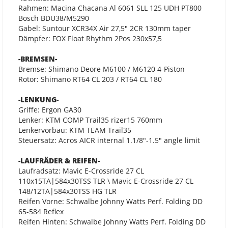
Rahmen: Macina Chacana Al 6061 SLL 125 UDH PT800
Bosch BDU38/M5290
Gabel: Suntour XCR34X Air 27,5" 2CR 130mm taper
Dämpfer: FOX Float Rhythm 2Pos 230x57,5
-BREMSEN-
Bremse: Shimano Deore M6100 / M6120 4-Piston
Rotor: Shimano RT64 CL 203 / RT64 CL 180
-LENKUNG-
Griffe: Ergon GA30
Lenker: KTM COMP Trail35 rizer15 760mm
Lenkervorbau: KTM TEAM Trail35
Steuersatz: Acros AICR internal 1.1/8"-1.5" angle limit
-LAUFRÄDER & REIFEN-
Laufradsatz: Mavic E-Crossride 27 CL
110x15TA|584x30TSS TLR \ Mavic E-Crossride 27 CL
148/12TA|584x30TSS HG TLR
Reifen Vorne: Schwalbe Johnny Watts Perf. Folding DD
65-584 Reflex
Reifen Hinten: Schwalbe Johnny Watts Perf. Folding DD