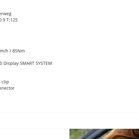
derweg
0.9 T:125
km/h / 85Nm
00 Display SMART SYSTEM
 clip
nnector