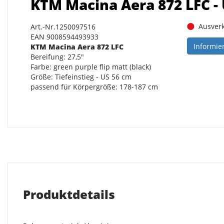
KTM Macina Aera 872 LFC - 
Ausverk
Art.-Nr.1250097516
EAN 9008594493933
Informie
KTM Macina Aera 872 LFC
Bereifung: 27,5"
Farbe: green purple flip matt (black)
Größe: Tiefeinstieg - US 56 cm
passend für Körpergröße: 178-187 cm
Produktdetails