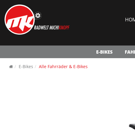
HO
E-BIKES
FAH
E-Bikes
Alle Fahrräder & E-Bikes