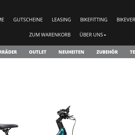
ME
GUTSCHEINE
LEASING
BIKEFITTING
BIKEVER
ZUM WARENKORB
ÜBER UNS
RRÄDER
OUTLET
NEUHEITEN
ZUBEHÖR
TE