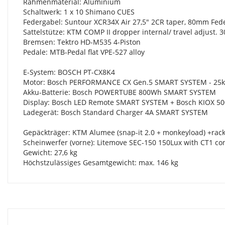
Rahmenmaterial: Aluminium
Schaltwerk: 1 x 10 Shimano CUES
Federgabel: Suntour XCR34X Air 27,5" 2CR taper, 80mm Fe
Sattelstütze: KTM COMP II dropper internal/ travel adjust. 3
Bremsen: Tektro HD-M535 4-Piston
Pedale: MTB-Pedal flat VPE-527 alloy
E-System: BOSCH PT-CX8K4
Motor: Bosch PERFORMANCE CX Gen.5 SMART SYSTEM - 25
Akku-Batterie: Bosch POWERTUBE 800Wh SMART SYSTEM
Display: Bosch LED Remote SMART SYSTEM + Bosch KIOX 5
Ladegerät: Bosch Standard Charger 4A SMART SYSTEM
Gepäckträger: KTM Alumee (snap-it 2.0 + monkeyload) +rack
Scheinwerfer (vorne): Litemove SEC-150 150Lux with CT1 co
Gewicht: 27,6 kg
Höchstzulässiges Gesamtgewicht: max. 146 kg