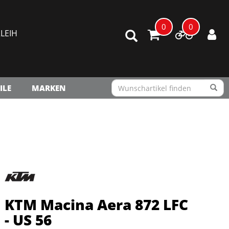
0
0
LEIH
ILE
MARKEN
KTM Macina Aera 872 LFC
- US 56