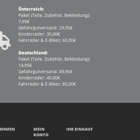
Österreich:
Paket (Teile, Zubehör, Bekleidung):
7,95€
Gefahrgutversand: 29,95€
Kinderräder: 35,00€
Fahrräder & E-Bikes: 65,00€
Deutschland:
Paket (Teile, Zubehör, Bekleidung):
14,95€
Gefahrgutversand: 49,95€
Kinderräder: 45,00€
Fahrräder & E-Bikes: 85,00€
NEHMEN
MEIN
IHR EINKAUF
KONTO